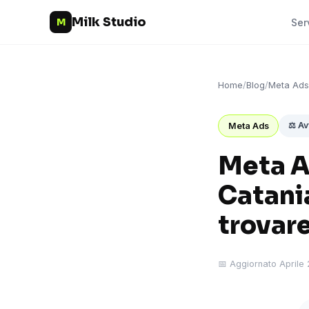
Milk Studio
M
Ser
Home
/
Blog
/
Meta Ads
⚖️ Av
Meta Ads
Meta Ad
Catani
trovare
📅 Aggiornato Aprile