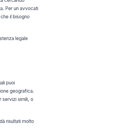
sta cercando
a. Per un avvocati
 che il bisogno
istenza legale
ali puoi
ione geografica.
servizi simili, o
à risultati molto