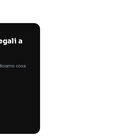
egali a
 diciamo cosa