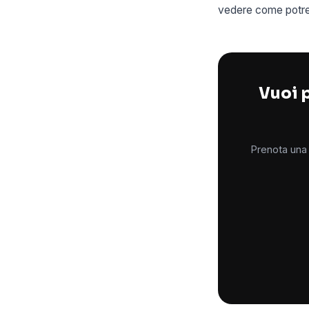
vedere come potrebb
Vuoi p
Prenota una 