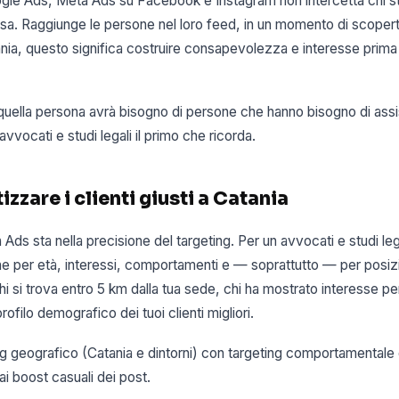
ogle Ads, Meta Ads su Facebook e Instagram non intercetta chi 
sa. Raggiunge le persone nel loro feed, in un momento di scopert
tania, questo significa costruire consapevolezza e interesse prima
o quella persona avrà bisogno di persone che hanno bisogno di ass
 avvocati e studi legali il primo che ricorda.
zzare i clienti giusti a Catania
Ads sta nella precisione del targeting. Per un avvocati e studi leg
e per età, interessi, comportamenti e — soprattutto — per posiz
i si trova entro 5 km dalla tua sede, chi ha mostrato interesse per 
rofilo demografico dei tuoi clienti migliori.
 geografico (Catania e dintorni) con targeting comportamentale d
 ai boost casuali dei post.