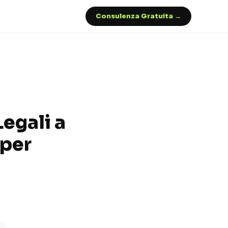
Consulenza Gratuita →
egali a
 per