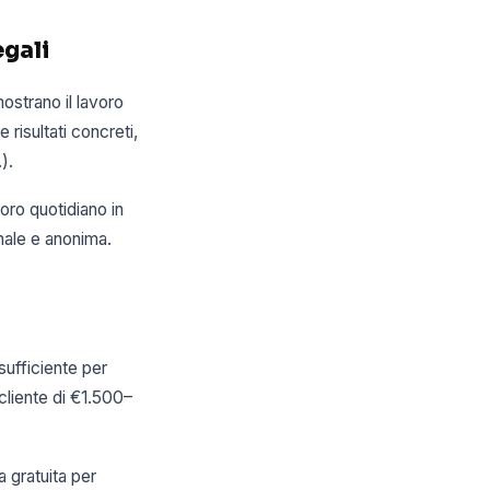
egali
ostrano il lavoro
 risultati concreti,
).
oro quotidiano in
onale e anonima.
ufficiente per
cliente di €1.500–
 gratuita per