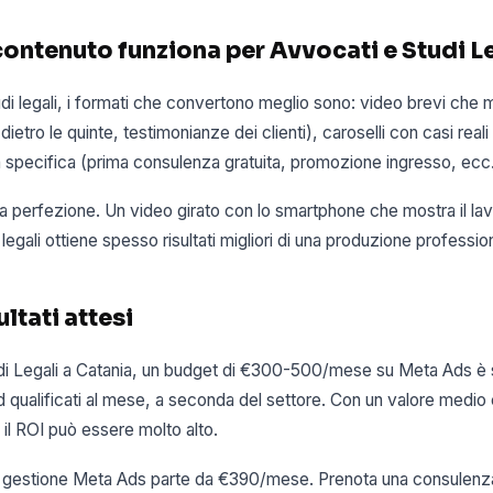
contenuto funziona per Avvocati e Studi L
udi legali, i formati che convertono meglio sono: video brevi che m
ietro le quinte, testimonianze dei clienti), caroselli con casi reali e
a specifica (prima consulenza gratuita, promozione ingresso, ecc.
 la perfezione. Un video girato con lo smartphone che mostra il lav
 legali ottiene spesso risultati migliori di una produzione professi
ltati attesi
di Legali a Catania, un budget di €300-500/mese su Meta Ads è s
 qualificati al mese, a seconda del settore. Con un valore medio 
 il ROI può essere molto alto.
 di gestione Meta Ads parte da €390/mese. Prenota una consulenza