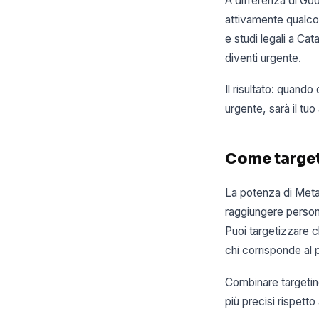
A differenza di Go
attivamente qualco
e studi legali a Ca
diventi urgente.
Il risultato: quand
urgente, sarà il tuo
Come targeti
La potenza di Meta 
raggiungere person
Puoi targetizzare ch
chi corrisponde al p
Combinare targeting
più precisi rispetto