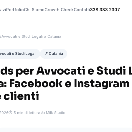
vizi
Portfolio
Chi Siamo
Growth Check
Contatti
338 383 2307
/
Avvocati e Studi Legali a Catania
vocati e Studi Legali
📍 Catania
s per Avvocati e Studi L
a: Facebook e Instagram
 clienti
 2026
⏱ 5 min di lettura
✍️ Milk Studio