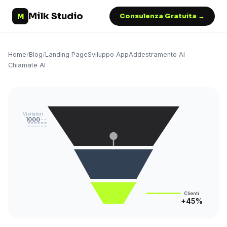
Milk Studio
M
Consulenza Gratuita →
Home
/
Blog
/
Landing Page
Sviluppo App
Addestramento AI
Chiamate AI
Visitatori
1000
Clienti
+45%