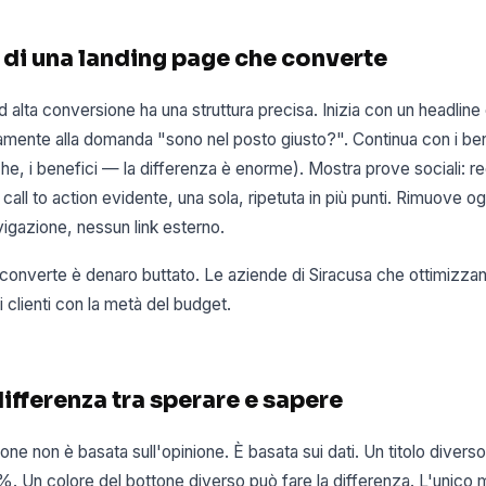
 di una landing page che converte
 alta conversione ha una struttura precisa. Inizia con un headline
mente alla domanda "sono nel posto giusto?". Continua con i bene
iche, i benefici — la differenza è enorme). Mostra prove sociali: r
a call to action evidente, una sola, ripetuta in più punti. Rimuove og
igazione, nessun link esterno.
 converte è denaro buttato. Le aziende di Siracusa che ottimizzan
i clienti con la metà del budget.
 differenza tra sperare e sapere
one non è basata sull'opinione. È basata sui dati. Un titolo diver
%. Un colore del bottone diverso può fare la differenza. L'unico