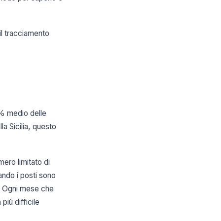
il tracciamento
3% medio delle
a Sicilia, questo
ero limitato di
ando i posti sono
so. Ogni mese che
iù difficile