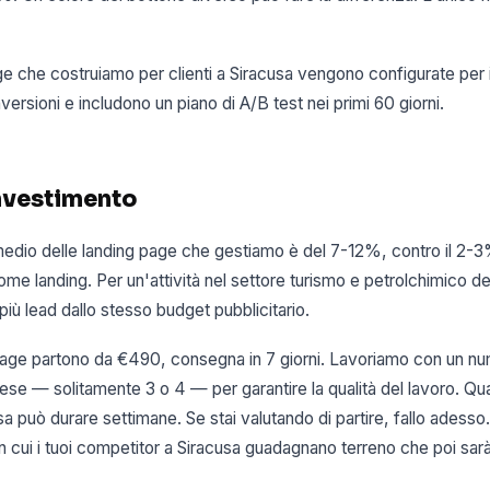
ge che costruiamo per clienti a Siracusa vengono configurate per 
ersioni e includono un piano di A/B test nei primi 60 giorni.
investimento
 medio delle landing page che gestiamo è del 7-12%, contro il 2-
 landing. Per un'attività nel settore turismo e petrolchimico dell
più lead dallo stesso budget pubblicitario.
page partono da €490, consegna in 7 giorni. Lavoriamo con un num
mese — solitamente 3 o 4 — per garantire la qualità del lavoro. Qu
ttesa può durare settimane. Se stai valutando di partire, fallo ades
n cui i tuoi competitor a Siracusa guadagnano terreno che poi sarà p