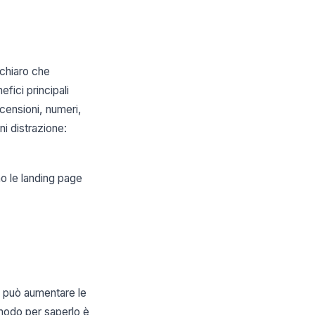
 chiaro che
fici principali
ecensioni, numeri,
ni distrazione:
o le landing page
so può aumentare le
 modo per saperlo è