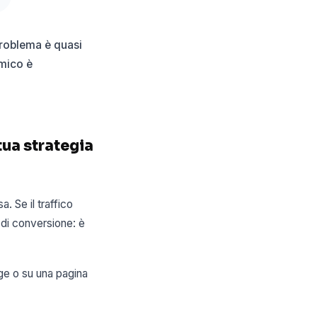
 problema è quasi
imico è
tua strategia
 Se il traffico
 di conversione: è
ge o su una pagina