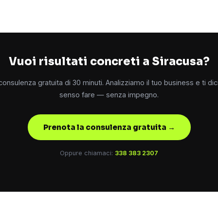
Vuoi risultati concreti a Siracusa?
onsulenza gratuita di 30 minuti. Analizziamo il tuo business e ti d
senso fare — senza impegno.
Prenota la consulenza gratuita →
Oppure chiamaci:
338 383 2307