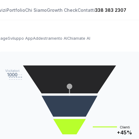
vizi
Portfolio
Chi Siamo
Growth Check
Contatti
338 383 2307
Page
Sviluppo App
Addestramento AI
Chiamate AI
Visitatori
1000
Clienti
+45%