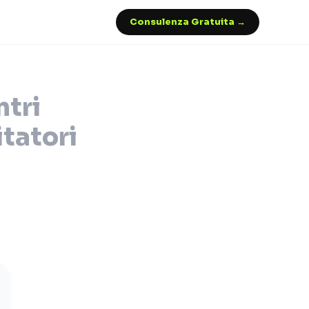
Consulenza Gratuita →
ntri
itatori