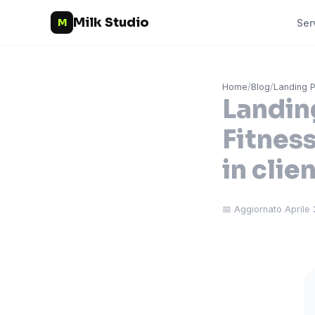
Milk Studio
M
Ser
Home
/
Blog
/
Landing 
Landing
Fitness
in clien
📅 Aggiornato Aprile