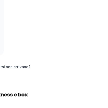
orsi non arrivano?
itness e box