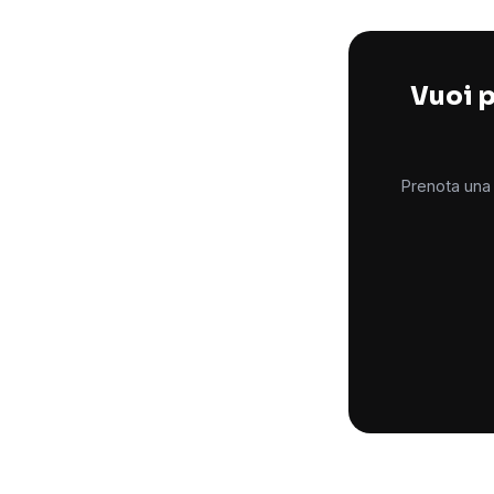
Vuoi p
Prenota una 