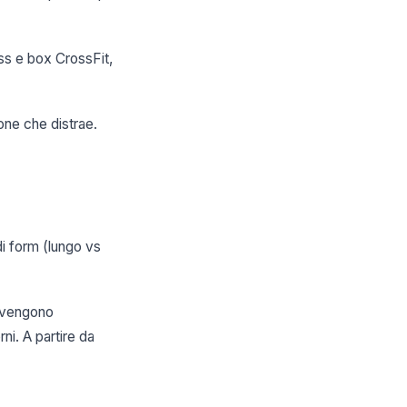
ess e box CrossFit,
one che distrae.
di form (lungo vs
o vengono
ni. A partire da