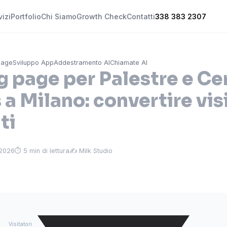
vizi
Portfolio
Chi Siamo
Growth Check
Contatti
338 383 2307
Page
Sviluppo App
Addestramento AI
Chiamate AI
 page per Palestre e Ce
 a Milano: convertire vis
ti
 2026
⏱ 5 min di lettura
✍️ Milk Studio
Visitatori