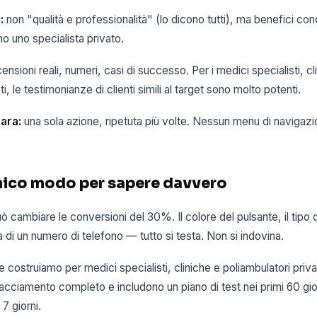
:
non "qualità e professionalità" (lo dicono tutti), ma benefici conc
o uno specialista privato.
ensioni reali, numeri, casi di successo. Per i medici specialisti, cl
ti, le testimonianze di clienti simili al target sono molto potenti.
ara:
una sola azione, ripetuta più volte. Nessun menu di navigazi
'unico modo per sapere davvero
uò cambiare le conversioni del 30%. Il colore del pulsante, il tipo 
 di un numero di telefono — tutto si testa. Non si indovina.
 costruiamo per medici specialisti, cliniche e poliambulatori priv
tracciamento completo e includono un piano di test nei primi 60 gior
7 giorni.