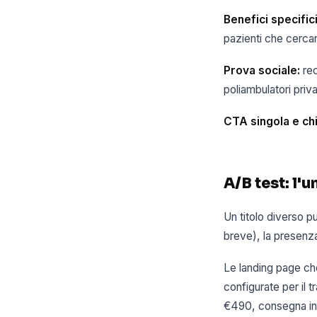
Benefici specifici
pazienti che cercan
Prova sociale:
rec
poliambulatori priva
CTA singola e chi
A/B test: l
Un titolo diverso p
breve), la presenza
Le landing page che
configurate per il 
€490, consegna in 