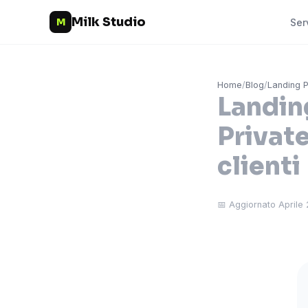
Milk Studio
M
Ser
Home
/
Blog
/
Landing 
Landin
Private
clienti
📅 Aggiornato Aprile