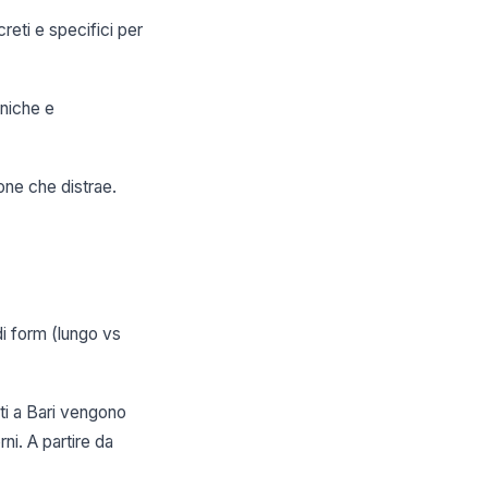
reti e specifici per
iniche e
one che distrae.
di form (lungo vs
ati a Bari vengono
ni. A partire da