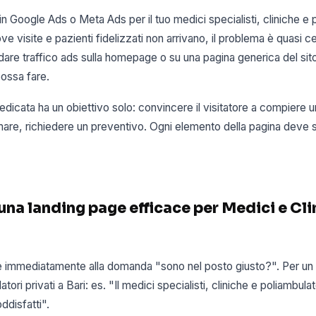
in Google Ads o Meta Ads per il tuo medici specialisti, cliniche e 
uove visite e pazienti fidelizzati non arrivano, il problema è quasi 
dare traffico ads sulla homepage o su una pagina generica del sito
possa fare.
dicata ha un obiettivo solo: convincere il visitatore a compiere 
are, richiedere un preventivo. Ogni elemento della pagina deve 
 una landing page efficace per Medici e Cl
 immediatamente alla domanda "sono nel posto giusto?". Per un m
tori privati a Bari: es. "Il medici specialisti, cliniche e poliambulato
ddisfatti".