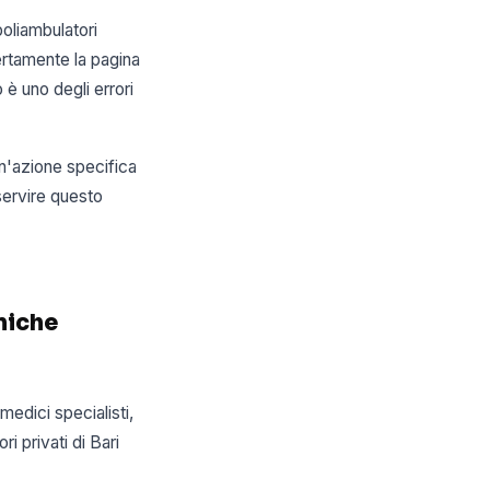
poliambulatori
certamente la pagina
 è uno degli errori
un'azione specifica
servire questo
iniche
edici specialisti,
ri privati di Bari