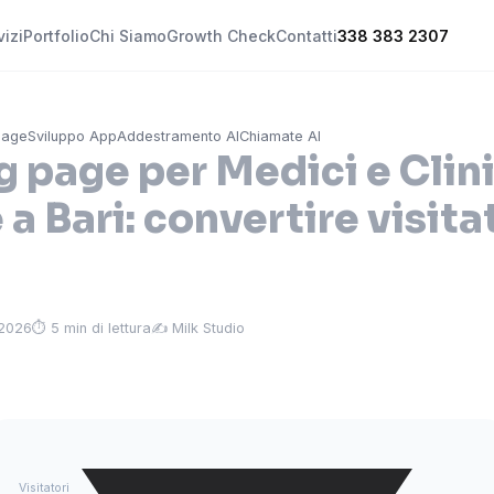
vizi
Portfolio
Chi Siamo
Growth Check
Contatti
338 383 2307
Page
Sviluppo App
Addestramento AI
Chiamate AI
g page per Medici e Clin
 a Bari: convertire visitat
 2026
⏱ 5 min di lettura
✍️ Milk Studio
Visitatori