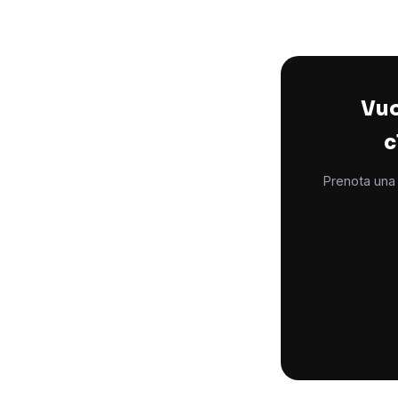
Vuo
c
Prenota una 