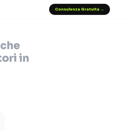
Consulenza Gratuita →
iche
ori in