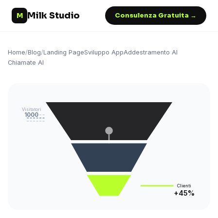
Milk Studio
M
Consulenza Gratuita →
Home
/
Blog
/
Landing Page
Sviluppo App
Addestramento AI
Chiamate AI
Visitatori
1000
Clienti
+45%