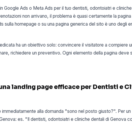
in Google Ads o Meta Ads per il tuo dentisti, odontoiatri e clinich
prenotazioni non arrivano, il problema è quasi certamente la pagina 
s sulla homepage o su una pagina generica del sito è uno degli er
dicata ha un obiettivo solo: convincere il visitatore a compiere 
are, richiedere un preventivo. Ogni elemento della pagina deve 
 una landing page efficace per Dentisti e C
 immediatamente alla domanda "sono nel posto giusto?". Per un de
 Genova: es. "Il dentisti, odontoiatri e cliniche dentali di Genova 