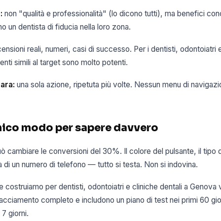
:
non "qualità e professionalità" (lo dicono tutti), ma benefici conc
o un dentista di fiducia nella loro zona.
ensioni reali, numeri, casi di successo. Per i dentisti, odontoiatri e
enti simili al target sono molto potenti.
ara:
una sola azione, ripetuta più volte. Nessun menu di navigazi
'unico modo per sapere davvero
uò cambiare le conversioni del 30%. Il colore del pulsante, il tipo 
 di un numero di telefono — tutto si testa. Non si indovina.
 costruiamo per dentisti, odontoiatri e cliniche dentali a Genov
tracciamento completo e includono un piano di test nei primi 60 gior
7 giorni.