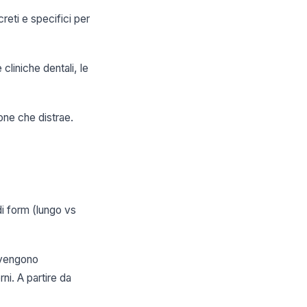
reti e specifici per
 cliniche dentali, le
one che distrae.
di form (lungo vs
a vengono
ni. A partire da