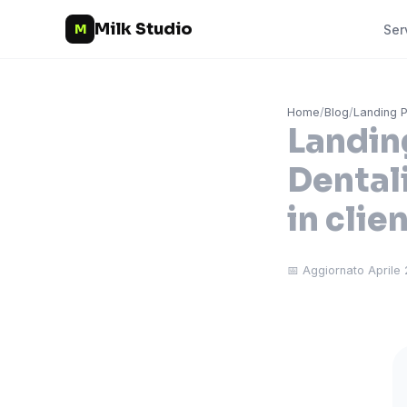
Milk Studio
M
Ser
Home
/
Blog
/
Landing 
Landing
Dentali
in clien
📅 Aggiornato Aprile