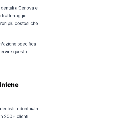
e dentali a Genova e
di atterraggio.
rori più costosi che
un'azione specifica
servire questo
liniche
ntisti, odontoiatri
con 200+ clienti