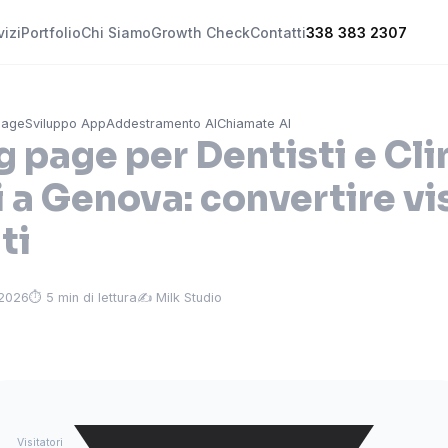
vizi
Portfolio
Chi Siamo
Growth Check
Contatti
338 383 2307
Page
Sviluppo App
Addestramento AI
Chiamate AI
 page per Dentisti e Cli
 a Genova: convertire vi
ti
 2026
⏱ 5 min di lettura
✍️ Milk Studio
Visitatori