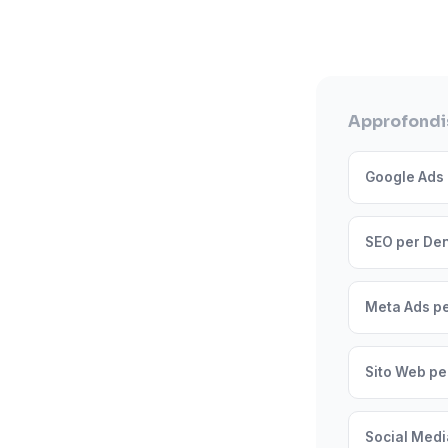
Approfondis
Google Ads p
SEO per Dent
Meta Ads per
Sito Web per
Social Media