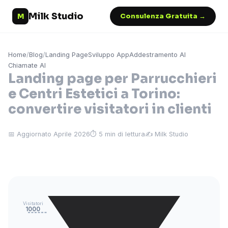
Milk Studio
M
Consulenza Gratuita →
Home
/
Blog
/
Landing Page
Sviluppo App
Addestramento AI
Chiamate AI
Landing page per Parrucchieri
e Centri Estetici a Torino:
convertire visitatori in clienti
📅 Aggiornato Aprile 2026
⏱ 5 min di lettura
✍️ Milk Studio
Visitatori
1000