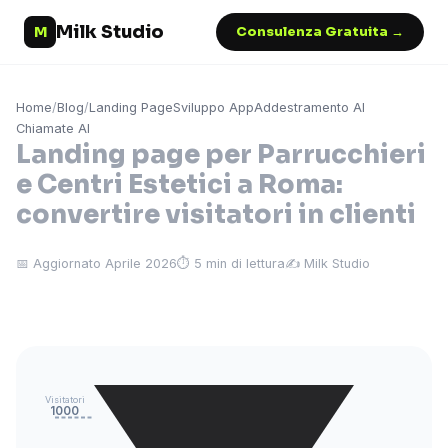
Milk Studio
M
Consulenza Gratuita →
Home
/
Blog
/
Landing Page
Sviluppo App
Addestramento AI
Chiamate AI
Landing page per Parrucchieri
e Centri Estetici a Roma:
convertire visitatori in clienti
📅 Aggiornato Aprile 2026
⏱ 5 min di lettura
✍️ Milk Studio
Visitatori
1000