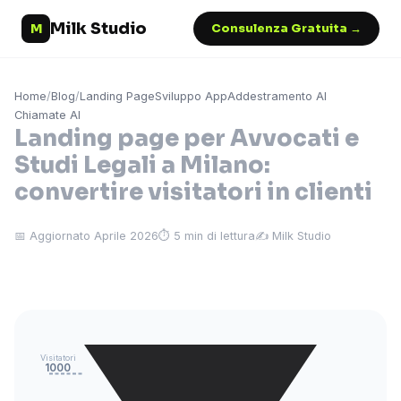
Milk Studio
M
Consulenza Gratuita →
Home
/
Blog
/
Landing Page
Sviluppo App
Addestramento AI
Chiamate AI
Landing page per Avvocati e
Studi Legali a Milano:
convertire visitatori in clienti
📅 Aggiornato Aprile 2026
⏱ 5 min di lettura
✍️ Milk Studio
Visitatori
1000