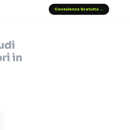
Consulenza Gratuita →
udi
ri in