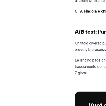
di clienti simili al 
CTA singola e chi
A/B test: l
Un titolo diverso p
breve), la presenza
Le landing page che
tracciamento comple
7 giorni.
Vuoi p