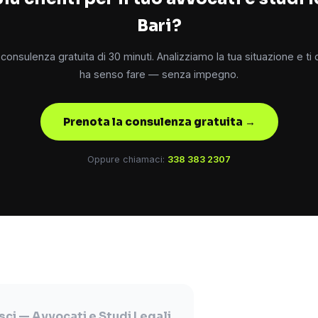
Bari?
consulenza gratuita di 30 minuti. Analizziamo la tua situazione e ti
ha senso fare — senza impegno.
Prenota la consulenza gratuita →
Oppure chiamaci:
338 383 2307
ci — Avvocati e Studi Legali