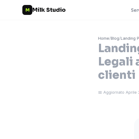
Milk Studio
M
Ser
Home
/
Blog
/
Landing 
Landin
Legali 
clienti
📅 Aggiornato Aprile