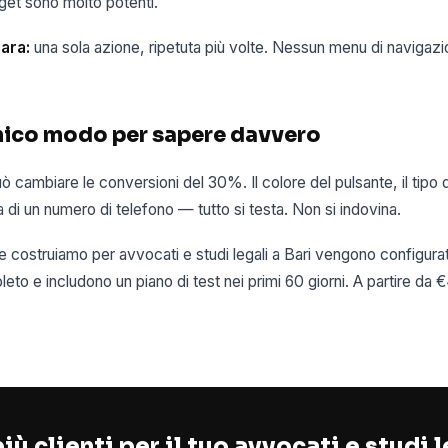
target sono molto potenti.
ara:
una sola azione, ripetuta più volte. Nessun menu di navigazi
'unico modo per sapere davvero
uò cambiare le conversioni del 30%. Il colore del pulsante, il tipo 
 di un numero di telefono — tutto si testa. Non si indovina.
 costruiamo per avvocati e studi legali a Bari vengono configurat
to e includono un piano di test nei primi 60 giorni. A partire da
iù clienti per il tuo avvocati e studi l