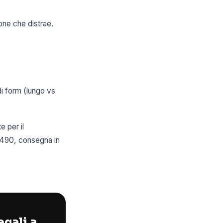
one che distrae.
di form (lungo vs
e per il
 €490, consegna in
egali a