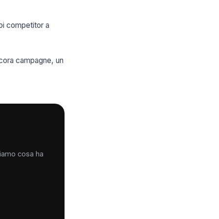
uoi competitor a
ancora campagne, un
iciamo cosa ha