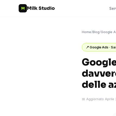
Milk Studio
M
Ser
Home
/
Blog
/
Google A
📍 Google Ads · Sa
Google
davver
delle a
📅 Aggiornato Aprile