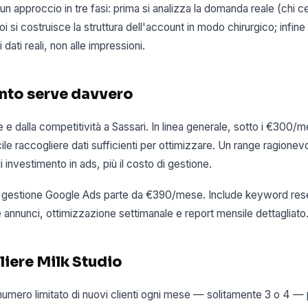
 approccio in tre fasi: prima si analizza la domanda reale (chi 
oi si costruisce la struttura dell'account in modo chirurgico; infine
 dati reali, non alle impressioni.
nto serve davvero
 e dalla competitività a Sassari. In linea generale, sotto i €300/
icile raccogliere dati sufficienti per ottimizzare. Un range ragionevo
nvestimento in ads, più il costo di gestione.
 di gestione Google Ads parte da €390/mese. Include keyword rese
annunci, ottimizzazione settimanale e report mensile dettagliato
liere Milk Studio
mero limitato di nuovi clienti ogni mese — solitamente 3 o 4 — p