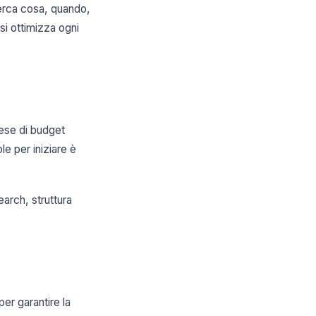
cerca cosa, quando,
 si ottimizza ogni
mese di budget
le per iniziare è
arch, struttura
.
er garantire la