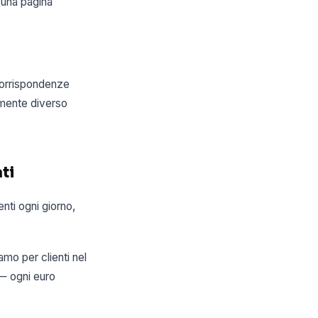
 una pagina
corrispondenze
amente diverso
ti
nti ogni giorno,
amo per clienti nel
 — ogni euro