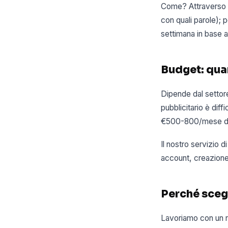
Come? Attraverso un
con quali parole); p
settimana in base ai
Budget: qua
Dipende dal settore
pubblicitario è diff
€500-800/mese di i
Il nostro servizio
account, creazione 
Perché sceg
Lavoriamo con un nu