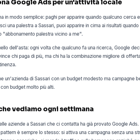
na Google Ads per un'attività locale
a in modo semplice: paghi per apparire quando qualcuno cerca e
sci una palestra a Sassari, puoi apparire in cima ai risultati quand
 o "abbonamento palestra vicino a me".
llo dell'asta: ogni volta che qualcuno fa una ricerca, Google dec
ince chi paga di più, ma chi ha la combinazione migliore di offerta
tinenza.
he un'azienda di Sassari con un budget modesto ma campagne be
con budget molto più alti.
 che vediamo ogni settimana
elle aziende a Sassari che ci contatta ha già provato Google Ads
 Il pattern è sempre lo stesso: si attiva una campagna senza una str