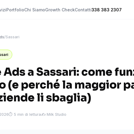
vizi
Portfolio
Chi Siamo
Growth Check
Contatti
338 383 2307
ds
/
Sassari
ssari
 Ads a Sassari: come fun
o (e perché la maggior p
ziende li sbaglia)
 2026
⏱ 5 min di lettura
✍️ Milk Studio