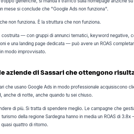
roppo generiche, si manda il traffico sulla homepage anziché su
un mese si conclude che "Google Ads non funziona".
he non funziona. È la struttura che non funziona.
ostruita — con gruppi di annunci tematici, keyword negative, 
sioni e una landing page dedicata — può avere un ROAS complet
a in modo improvvisato.
e aziende di Sassari che ottengono risulta
ari che usano Google Ads in modo professionale acquisiscono clie
 anche di notte, anche quando tu sei chiuso.
endere di più. Si tratta di spendere meglio. Le campagne che gesti
 e turismo della regione Sardegna hanno in media un ROAS di 3.8x
quasi quattro di ritorno.