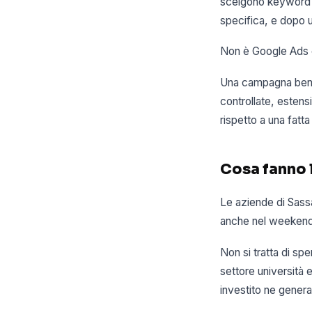
scelgono keyword t
specifica, e dopo 
Non è Google Ads c
Una campagna ben c
controllate, esten
rispetto a una fatt
Cosa fanno l
Le aziende di Sass
anche nel weekend,
Non si tratta di sp
settore università
investito ne genera 