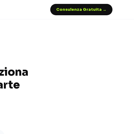
Consulenza Gratuita →
ziona
arte