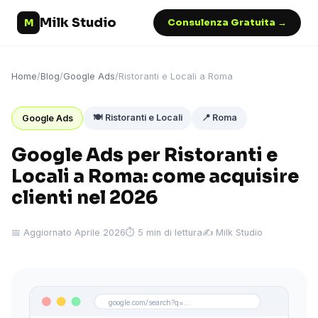
Milk Studio
M
Consulenza Gratuita →
Home
/
Blog
/
Google Ads
/
Ristoranti e Locali a Roma
🍽️ Ristoranti e Locali
📍 Roma
Google Ads
Google Ads per Ristoranti e
Locali a Roma: come acquisire
clienti nel 2026
📅 Aggiornato Aprile 2026
⏱ 5 min di lettura
✍️ Milk Studio
google.com/search?q=...