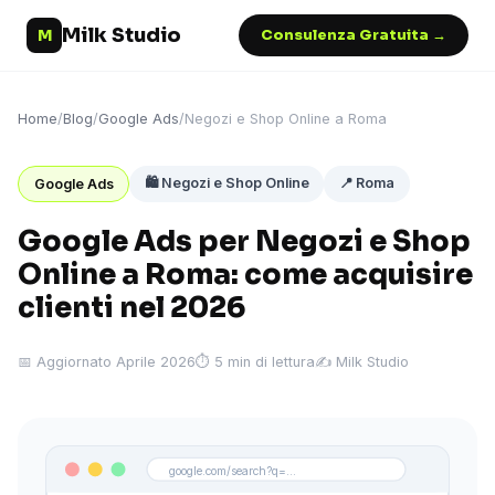
Milk Studio
M
Consulenza Gratuita →
Home
/
Blog
/
Google Ads
/
Negozi e Shop Online a Roma
🛍️ Negozi e Shop Online
📍 Roma
Google Ads
Google Ads per Negozi e Shop
Online a Roma: come acquisire
clienti nel 2026
📅 Aggiornato Aprile 2026
⏱ 5 min di lettura
✍️ Milk Studio
google.com/search?q=...