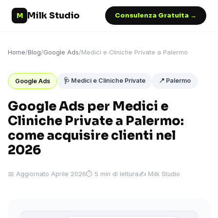
Milk Studio
M
Consulenza Gratuita →
Home
/
Blog
/
Google Ads
/
Medici e Cliniche Private a Palermo
🩺 Medici e Cliniche Private
📍 Palermo
Google Ads
Google Ads per Medici e
Cliniche Private a Palermo:
come acquisire clienti nel
2026
📅 Aggiornato Aprile 2026
⏱ 5 min di lettura
✍️ Milk Studio