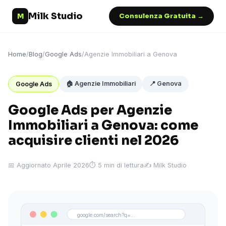
Milk Studio
M
Consulenza Gratuita →
Home
/
Blog
/
Google Ads
/
Agenzie Immobiliari a Genova
🏠 Agenzie Immobiliari
📍 Genova
Google Ads
Google Ads per Agenzie
Immobiliari a Genova: come
acquisire clienti nel 2026
📅 Aggiornato Aprile 2026
⏱ 5 min di lettura
✍️ Milk Studio
google.com/search?q=...