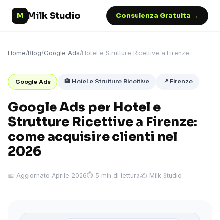
Milk Studio
M
Consulenza Gratuita →
Home
/
Blog
/
Google Ads
/
Hotel e Strutture Ricettive a Firenze
🏨 Hotel e Strutture Ricettive
📍 Firenze
Google Ads
Google Ads per Hotel e
Strutture Ricettive a Firenze:
come acquisire clienti nel
2026
📅 Aggiornato Aprile 2026
⏱ 5 min di lettura
✍️ Milk Studio