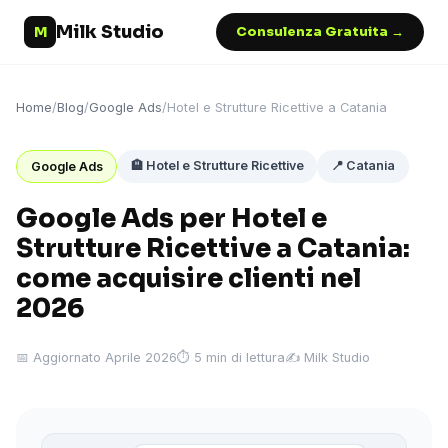
Milk Studio
M
Consulenza Gratuita →
Home
/
Blog
/
Google Ads
/
Hotel e Strutture Ricettive a Catania
🏨 Hotel e Strutture Ricettive
📍 Catania
Google Ads
Google Ads per Hotel e
Strutture Ricettive a Catania:
come acquisire clienti nel
2026
📅 Aggiornato Aprile 2026
⏱ 5 min di lettura
✍️ Milk Studio