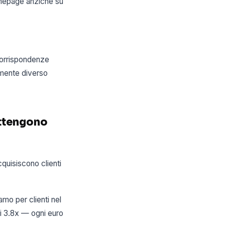
homepage anziché su
corrispondenze
amente diverso
ottengono
quisiscono clienti
amo per clienti nel
i 3.8x — ogni euro