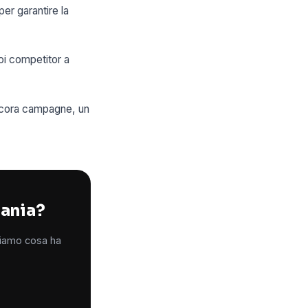
er garantire la
uoi competitor a
ancora campagne, un
pania?
iciamo cosa ha