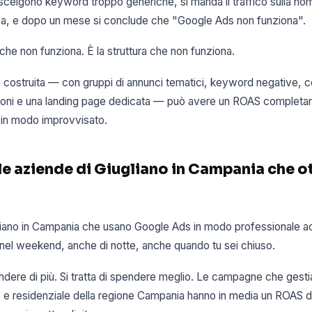
i scelgono keyword troppo generiche, si manda il traffico sulla 
ca, e dopo un mese si conclude che "Google Ads non funziona".
he non funziona. È la struttura che non funziona.
ostruita — con gruppi di annunci tematici, keyword negative, 
sioni e una landing page dedicata — può avere un ROAS complet
a in modo improvvisato.
le aziende di Giugliano in Campania che 
liano in Campania che usano Google Ads in modo professionale ac
 nel weekend, anche di notte, anche quando tu sei chiuso.
endere di più. Si tratta di spendere meglio. Le campagne che gesti
e residenziale della regione Campania hanno in media un ROAS d