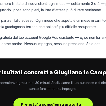
mero limitato di nuovi clienti ogni mese — solitamente 3 o 4 — p
Quando i posti sono pieni, la lista d'attesa può durare settimane.
i partire, fallo adesso. Ogni mese che aspetti è un mese in cui i t
ia guadagnano terreno che poi sarà più difficile recuperare.
i gratuita del tuo account Google Ads esistente — o, se non hai 
su come partire. Nessun impegno, nessuna pressione. Solo dati.
risultati concreti a Giugliano in Cam
onsulenza gratuita di 30 minuti. Analizziamo il tuo business e ti d
senso fare — senza impegno.
Prenota la consulenza gratuita →