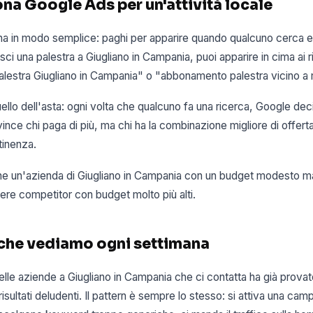
na Google Ads per un'attività locale
a in modo semplice: paghi per apparire quando qualcuno cerca e
sci una palestra a Giugliano in Campania, puoi apparire in cima ai r
alestra Giugliano in Campania" o "abbonamento palestra vicino a
llo dell'asta: ogni volta che qualcuno fa una ricerca, Google dec
ince chi paga di più, ma chi ha la combinazione migliore di offerta
tinenza.
che un'azienda di Giugliano in Campania con un budget modesto
tere competitor con budget molto più alti.
 che vediamo ogni settimana
elle aziende a Giugliano in Campania che ci contatta ha già prova
sultati deludenti. Il pattern è sempre lo stesso: si attiva una ca