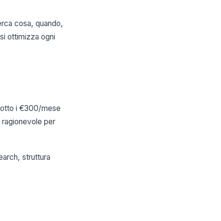
cerca cosa, quando,
 si ottimizza ogni
, sotto i €300/mese
ge ragionevole per
arch, struttura
.