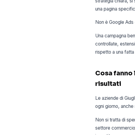
strategia chiara, s
una pagina specifi
Non è Google Ads c
Una campagna ben c
controllate, esten
rispetto a una fatt
Cosa fanno 
risultati
Le aziende di Giug
ogni giorno, anche
Non si tratta di sp
settore commercio 