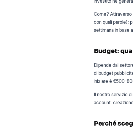
investito ne genera 
Come? Attraverso un
con quali parole); p
settimana in base ai
Budget: qua
Dipende dal settore
di budget pubblicita
iniziare è €500-800
Il nostro servizio
account, creazione 
Perché sceg