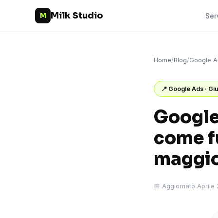
Milk Studio
M
Ser
Home
/
Blog
/
Google A
📍 Google Ads · Gi
Google
come f
maggior
📅 Aggiornato Aprile