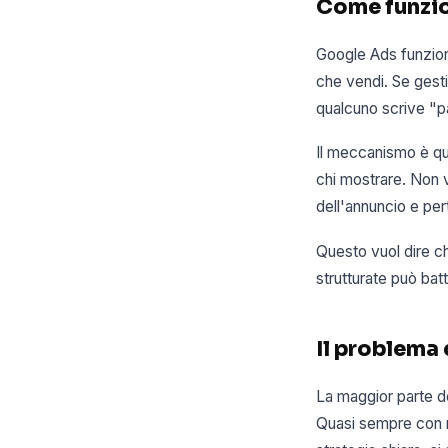
Come funzio
Google Ads funzion
che vendi. Se gesti
qualcuno scrive "p
Il meccanismo è que
chi mostrare. Non v
dell'annuncio e per
Questo vuol dire 
strutturate può bat
Il problema
La maggior parte d
Quasi sempre con ri