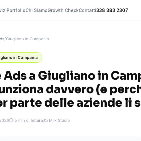
vizi
Portfolio
Chi Siamo
Growth Check
Contatti
338 383 2307
ds
/
Giugliano in Campania
ugliano in Campania
 Ads a Giugliano in Cam
unziona davvero (e perch
 parte delle aziende li 
 2026
⏱ 5 min di lettura
✍️ Milk Studio