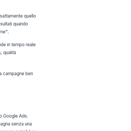
sattamente quello
isultati quando
 me".
ide in tempo reale
, qualità
 ma campagne ben
to Google Ads.
mpagna senza una