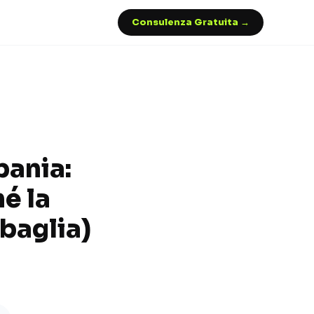
Consulenza Gratuita →
pania:
é la
sbaglia)