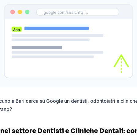
google.com/search?q=...
Ann.
uno a Bari cerca su Google un dentisti, odontoiatri e cliniche
ovano?
el settore Dentisti e Cliniche Dentali: c