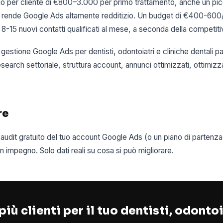
o per cliente di €800–3.000 per primo trattamento, anche un pi
i rende Google Ads altamente redditizio. Un budget di €400-600
-15 nuovi contatti qualificati al mese, a seconda della competitiv
di gestione Google Ads per dentisti, odontoiatri e cliniche dentali
earch settoriale, struttura account, annunci ottimizzati, ottimiz
re
 audit gratuito del tuo account Google Ads (o un piano di partenz
impegno. Solo dati reali su cosa si può migliorare.
più clienti per il tuo dentisti, odontoi