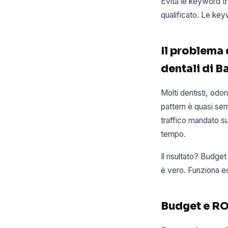
Evita le keyword tr
qualificato. Le ke
Il problema 
dentali di Ba
Molti dentisti, odon
pattern è quasi se
traffico mandato s
tempo.
Il risultato? Budge
è vero. Funziona e
Budget e ROI