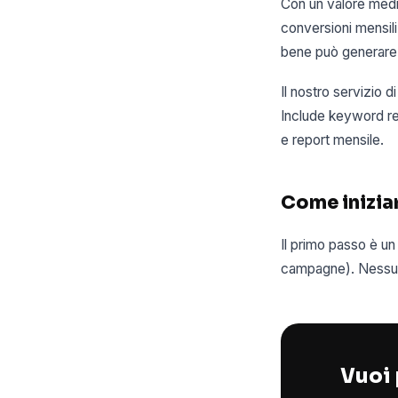
Con un valore medi
conversioni mensil
bene può generare 8
Il nostro servizio 
Include keyword res
e report mensile.
Come inizia
Il primo passo è un
campagne). Nessun 
Vuoi 