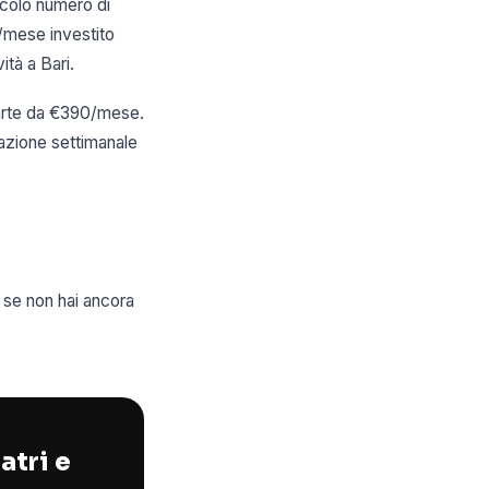
ccolo numero di
/mese investito
ità a Bari.
 parte da €390/mese.
zazione settimanale
a se non hai ancora
atri e