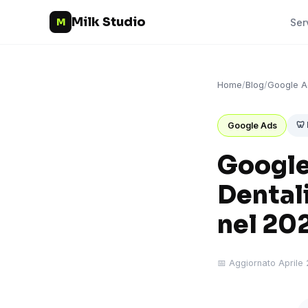
Milk Studio
M
Ser
Home
/
Blog
/
Google A
🦷 
Google Ads
Google 
Dentali
nel 20
📅 Aggiornato Aprile