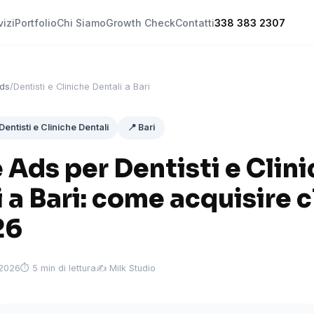
vizi
Portfolio
Chi Siamo
Growth Check
Contatti
338 383 2307
ds
/
Dentisti e Cliniche Dentali a Bari
Dentisti e Cliniche Dentali
📍 Bari
Ads per Dentisti e Clin
 a Bari: come acquisire c
26
 2026
⏱ 5 min di lettura
✍️ Milk Studio