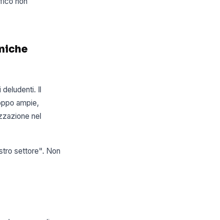
ffico non
iniche
 deludenti. Il
roppo ampie,
zzazione nel
ostro settore". Non