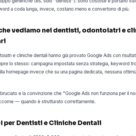
oppo generiche (es. solo "dentisti"): sono costose e portano tra
yword a coda lunga, invece, costano meno e convertono di più.
che vediamo nei dentisti, odontoiatri e cl
ri
toiatri e cliniche dentali hanno già provato Google Ads con risultati
mpre lo stesso: campagna impostata senza strategia, keyword t
ulla homepage invece che su una pagina dedicata, nessuna ottimi
t bruciato e la convinzione che "Google Ads non funziona per il n
ccome — quando è strutturato correttamente.
 per Dentisti e Cliniche Dentali