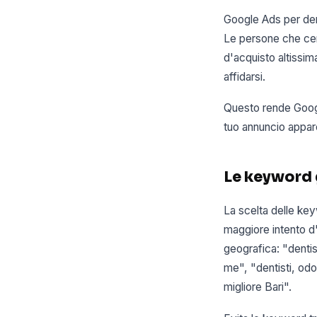
Google Ads per denti
Le persone che cerc
d'acquisto altissim
affidarsi.
Questo rende Google 
tuo annuncio appar
Le keyword g
La scelta delle key
maggiore intento d
geografica: "dentist
me", "dentisti, odon
migliore Bari".