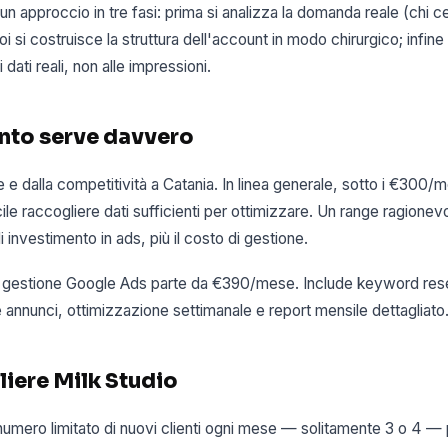
 approccio in tre fasi: prima si analizza la domanda reale (chi 
oi si costruisce la struttura dell'account in modo chirurgico; infine
 dati reali, non alle impressioni.
nto serve davvero
 e dalla competitività a Catania. In linea generale, sotto i €300/
icile raccogliere dati sufficienti per ottimizzare. Un range ragionevo
nvestimento in ads, più il costo di gestione.
 di gestione Google Ads parte da €390/mese. Include keyword rese
annunci, ottimizzazione settimanale e report mensile dettagliato
liere Milk Studio
mero limitato di nuovi clienti ogni mese — solitamente 3 o 4 — p