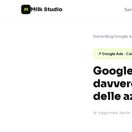
Milk Studio
M
Ser
Home
/
Blog
/
Google A
📍 Google Ads · Ca
Google
davver
delle a
📅 Aggiornato Aprile