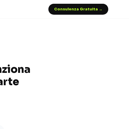
Consulenza Gratuita →
nziona
arte