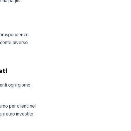
 una pagina
corrispondenze
amente diverso
ati
nti ogni giorno,
amo per clienti nel
ni euro investito