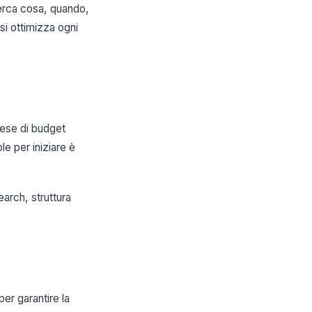
cerca cosa, quando,
 si ottimizza ogni
mese di budget
le per iniziare è
arch, struttura
.
er garantire la