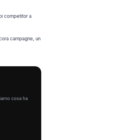
uoi competitor a
ancora campagne, un
iciamo cosa ha