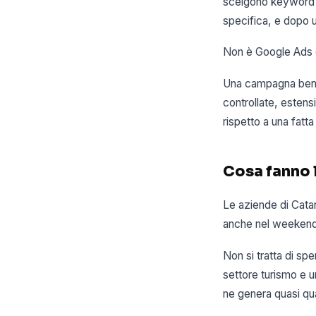
scelgono keyword t
specifica, e dopo 
Non è Google Ads c
Una campagna ben c
controllate, esten
rispetto a una fatt
Cosa fanno l
Le aziende di Cata
anche nel weekend,
Non si tratta di sp
settore turismo e u
ne genera quasi quat