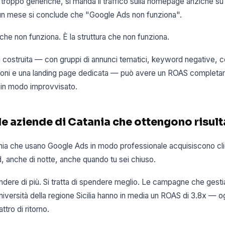
roppo generiche, si manda il traffico sulla homepage anziché su
un mese si conclude che "Google Ads non funziona".
he non funziona. È la struttura che non funziona.
ostruita — con gruppi di annunci tematici, keyword negative, 
sioni e una landing page dedicata — può avere un ROAS complet
a in modo improvvisato.
e aziende di Catania che ottengono risult
nia che usano Google Ads in modo professionale acquisiscono clie
 anche di notte, anche quando tu sei chiuso.
endere di più. Si tratta di spendere meglio. Le campagne che gesti
niversità della regione Sicilia hanno in media un ROAS di 3.8x — og
tro di ritorno.