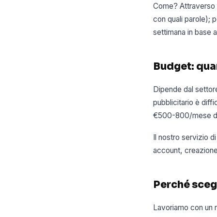
Come? Attraverso un
con quali parole); p
settimana in base ai
Budget: qua
Dipende dal settore
pubblicitario è diff
€500-800/mese di i
Il nostro servizio
account, creazione 
Perché sceg
Lavoriamo con un nu