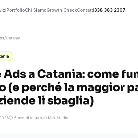
vizi
Portfolio
Chi Siamo
Growth Check
Contatti
338 383 2307
ds
/
Catania
tania
 Ads a Catania: come fu
o (e perché la maggior p
ziende li sbaglia)
 2026
⏱ 5 min di lettura
✍️ Milk Studio