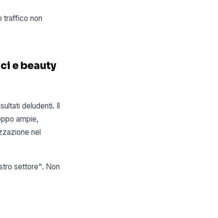
 traffico non
ci e beauty
ltati deludenti. Il
roppo ampie,
zzazione nel
ostro settore". Non