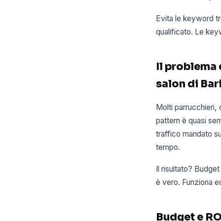
Evita le keyword t
qualificato. Le ke
Il problema 
salon di Bar
Molti parrucchieri, 
pattern è quasi se
traffico mandato s
tempo.
Il risultato? Budge
è vero. Funziona e
Budget e ROI