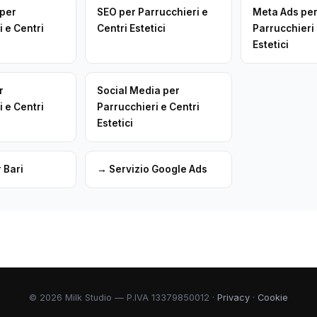
 per
SEO per Parrucchieri e
Meta Ads pe
 e Centri
Centri Estetici
Parrucchieri 
Estetici
r
Social Media per
 e Centri
Parrucchieri e Centri
Estetici
 Bari
→ Servizio Google Ads
© 2026 Milk Studio — P.IVA 13379850012 ·
Privacy
·
Cookie