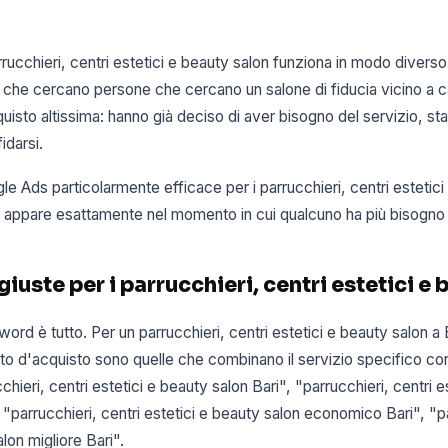
ucchieri, centri estetici e beauty salon funziona in modo diverso r
e che cercano persone che cercano un salone di fiducia vicino a 
uisto altissima: hanno già deciso di aver bisogno del servizio, st
idarsi.
 Ads particolarmente efficace per i parrucchieri, centri estetici
io appare esattamente nel momento in cui qualcuno ha più bisogno 
iuste per i parrucchieri, centri estetici e
word è tutto. Per un parrucchieri, centri estetici e beauty salon a
to d'acquisto sono quelle che combinano il servizio specifico con
hieri, centri estetici e beauty salon Bari", "parrucchieri, centri e
 "parrucchieri, centri estetici e beauty salon economico Bari", "pa
lon migliore Bari".