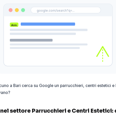
google.com/search?q=...
Ann.
uno a Bari cerca su Google un parrucchieri, centri estetici e
ovano?
el settore Parrucchieri e Centri Estetici