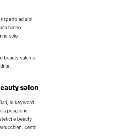
ispetto ad altri
casa hanno
anno solo
 e beauty salon a
di te.
 beauty salon
 Bari, le keyword
 la posizione
stetici e beauty
rrucchieri, centri