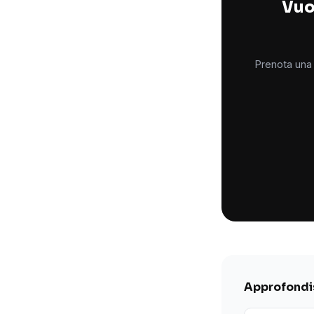
Vuoi
Prenota una 
Approfondis