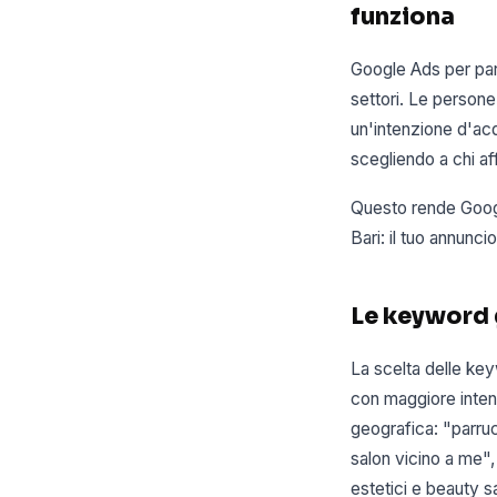
funziona
Google Ads per parr
settori. Le person
un'intenzione d'acq
scegliendo a chi aff
Questo rende Google
Bari: il tuo annunc
Le keyword g
La scelta delle key
con maggiore inten
geografica: "parrucc
salon vicino a me",
estetici e beauty sa