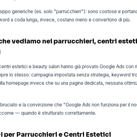
roppo generiche (es. solo "parrucchieri"): sono costose e portano
yword a coda lunga, invece, costano meno e convertono di più.
che vediamo nei parrucchieri, centri esteti
i
centri estetici e beauty salon hanno già provato Google Ads con risu
mpre lo stesso: campagna impostata senza strategia, keyword t
ulla homepage invece che su una pagina dedicata, nessuna ottimi
t bruciato e la convinzione che "Google Ads non funziona per il n
ccome — quando è strutturato correttamente.
 per Parrucchieri e Centri Estetici