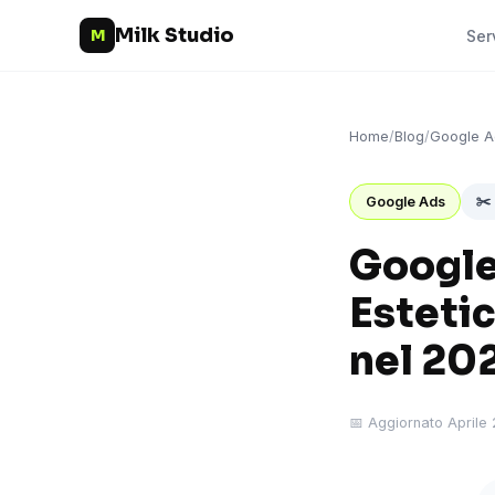
Milk Studio
M
Ser
Home
/
Blog
/
Google A
✂️
Google Ads
Google 
Estetic
nel 20
📅 Aggiornato Aprile