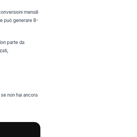
onversioni mensili
ne può generare 8-
lon parte da
zati,
a se non hai ancora