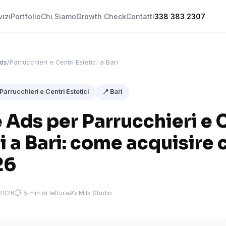
vizi
Portfolio
Chi Siamo
Growth Check
Contatti
338 383 2307
ds
/
Parrucchieri e Centri Estetici a Bari
 Parrucchieri e Centri Estetici
📍 Bari
Ads per Parrucchieri e 
i a Bari: come acquisire c
26
 2026
⏱ 5 min di lettura
✍️ Milk Studio