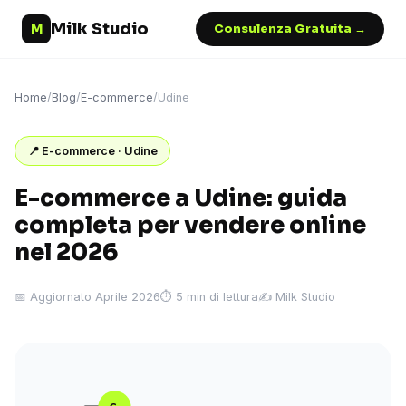
Milk Studio
M
Consulenza Gratuita →
Home
/
Blog
/
E-commerce
/
Udine
📍 E-commerce · Udine
E-commerce a Udine: guida
completa per vendere online
nel 2026
📅 Aggiornato Aprile 2026
⏱ 5 min di lettura
✍️ Milk Studio