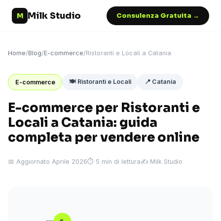
Milk Studio
M
Consulenza Gratuita →
Home
/
Blog
/
E-commerce
/
Ristoranti e Locali a Catania
🍽️ Ristoranti e Locali
📍 Catania
E-commerce
E-commerce per Ristoranti e
Locali a Catania: guida
completa per vendere online
📅 Aggiornato Aprile 2026
⏱ 5 min di lettura
✍️ Milk Studio