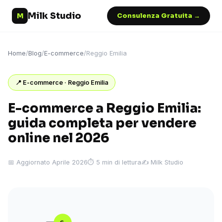
Milk Studio
M
Consulenza Gratuita →
Home
/
Blog
/
E-commerce
/
Reggio Emilia
📍 E-commerce · Reggio Emilia
E-commerce a Reggio Emilia:
guida completa per vendere
online nel 2026
📅 Aggiornato Aprile 2026
⏱ 5 min di lettura
✍️ Milk Studio