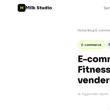
Milk Studio
M
Ser
Home
/
Blog
/
E-comme

E-commerce
E-comm
Fitnes
vender
📅 Aggiornato Aprile