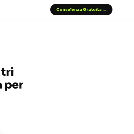
Consulenza Gratuita →
tri
a per