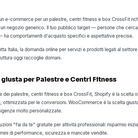
 un e-commerce per un palestre, centri fitness e box CrossFit ri
d un negozio generico. Il tuo pubblico target — persone che cer
 — ha comportamenti d'acquisto specifici e aspettative precise.
ta Italia, la domanda online per servizi e prodotti legati al settor
truttura oggi raccoglie domani.
giusta per Palestre e Centri Fitness
e dei palestre, centri fitness e box CrossFit, Shopify è la scelta 
e, ottimizzata per le conversioni. WooCommerce è la scelta giusta 
igenze molto personalizzate.
ioni "fai da te" gratuite per attività professionali: risparmio inizial
ermini di performance, sicurezza e mancate vendite.