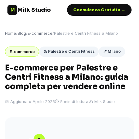
Milk Studio
M
Consulenza Gratuita →
Home
/
Blog
/
E-commerce
/
Palestre e Centri Fitness a Milano
💪 Palestre e Centri Fitness
📍 Milano
E-commerce
E-commerce per Palestre e
Centri Fitness a Milano: guida
completa per vendere online
📅 Aggiornato Aprile 2026
⏱ 5 min di lettura
✍️ Milk Studio