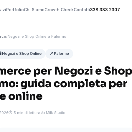
vizi
Portfolio
Chi Siamo
Growth Check
Contatti
338 383 2307
rce
/
Negozi e Shop Online a Palermo
️ Negozi e Shop Online
📍 Palermo
erce per Negozi e Shop
rmo: guida completa per
e online
 2026
⏱ 5 min di lettura
✍️ Milk Studio