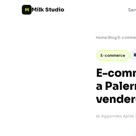
Milk Studio
M
Ser
Home
/
Blog
/
E-comme

E-commerce
E-comm
a Pale
vender
📅 Aggiornato Aprile