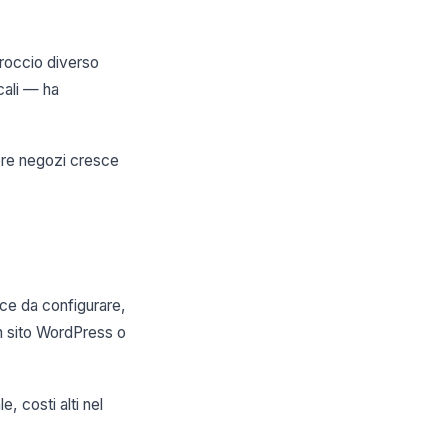
proccio diverso
cali — ha
tore negozi cresce
oce da configurare,
un sito WordPress o
e, costi alti nel