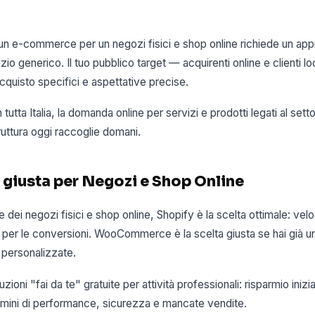
 un e-commerce per un negozi fisici e shop online richiede un ap
io generico. Il tuo pubblico target — acquirenti online e clienti lo
quisto specifici e aspettative precise.
tutta Italia, la domanda online per servizi e prodotti legati al set
truttura oggi raccoglie domani.
 giusta per Negozi e Shop Online
e dei negozi fisici e shop online, Shopify è la scelta ottimale: vel
a per le conversioni. WooCommerce è la scelta giusta se hai già 
 personalizzate.
ioni "fai da te" gratuite per attività professionali: risparmio inizial
ermini di performance, sicurezza e mancate vendite.