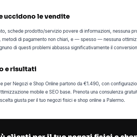
he uccidono le vendite
o, schede prodotto/servizio povere di informazioni, nessuna pr
g), metodi di pagamento non chiari, e — spesso — nessuna ottimi
Ognuno di questi problemi abbassa significativamente il conversion
 e risultati
e per Negozi e Shop Online partono da €1.490, con configurazi
ttimizzazione mobile e SEO base. Prenota una consulenza gratuit
celta giusta per il tuo negozi fisici e shop online a Palermo.
ù clienti per il tuo negozi fisici e sho