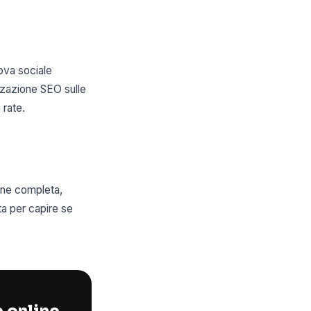
ova sociale
zzazione SEO sulle
 rate.
one completa,
a per capire se
p online