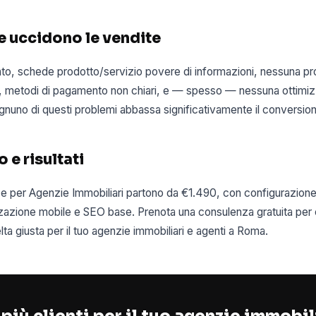
he uccidono le vendite
o, schede prodotto/servizio povere di informazioni, nessuna pr
g), metodi di pagamento non chiari, e — spesso — nessuna ottimi
Ognuno di questi problemi abbassa significativamente il conversion
 e risultati
e per Agenzie Immobiliari partono da €1.490, con configurazion
zazione mobile e SEO base. Prenota una consulenza gratuita per c
a giusta per il tuo agenzie immobiliari e agenti a Roma.
più clienti per il tuo agenzie immobil