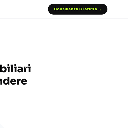
Consulenza Gratuita →
iliari
ndere