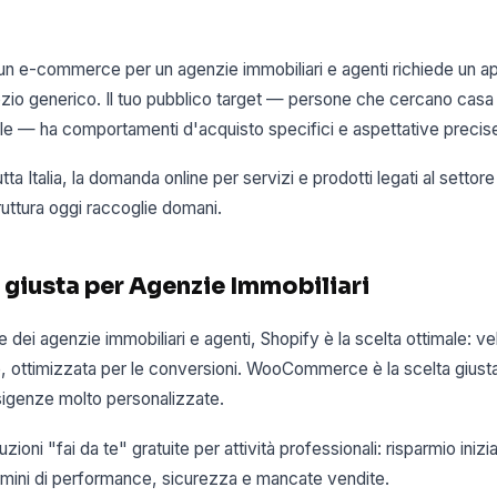
e un e-commerce per un agenzie immobiliari e agenti richiede un a
ozio generico. Il tuo pubblico target — persone che cercano casa
e — ha comportamenti d'acquisto specifici e aspettative precis
ta Italia, la domanda online per servizi e prodotti legati al setto
truttura oggi raccoglie domani.
 giusta per Agenzie Immobiliari
e dei agenzie immobiliari e agenti, Shopify è la scelta ottimale: v
e, ottimizzata per le conversioni. WooCommerce è la scelta giusta 
igenze molto personalizzate.
ioni "fai da te" gratuite per attività professionali: risparmio inizial
ermini di performance, sicurezza e mancate vendite.