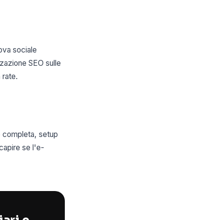
ova sociale
zzazione SEO sulle
 rate.
e completa, setup
apire se l'e-
iari e