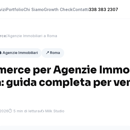
vizi
Portfolio
Chi Siamo
Growth Check
Contatti
338 383 2307
rce
/
Agenzie Immobiliari a Roma
 Agenzie Immobiliari
📍 Roma
erce per Agenzie Immob
: guida completa per ve
 2026
⏱ 5 min di lettura
✍️ Milk Studio