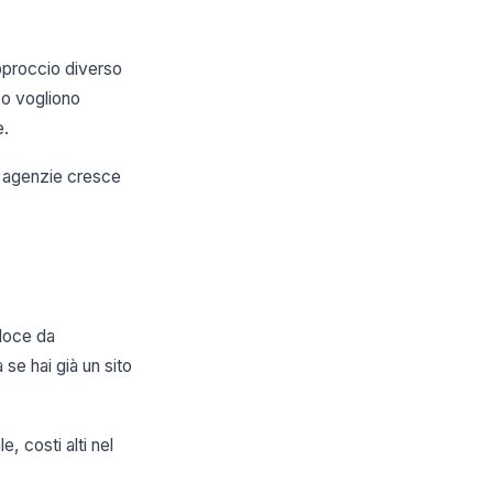
pproccio diverso
 o vogliono
e.
re agenzie cresce
eloce da
se hai già un sito
e, costi alti nel