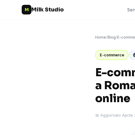
Milk Studio
M
Ser
Home
/
Blog
/
E-comme

E-commerce
E-comm
a Roma
online
📅 Aggiornato Aprile