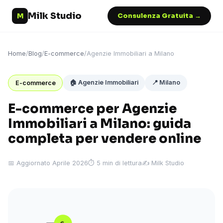
Milk Studio
M
Consulenza Gratuita →
Home
/
Blog
/
E-commerce
/
Agenzie Immobiliari a Milano
🏠 Agenzie Immobiliari
📍 Milano
E-commerce
E-commerce per Agenzie
Immobiliari a Milano: guida
completa per vendere online
📅 Aggiornato Aprile 2026
⏱ 5 min di lettura
✍️ Milk Studio