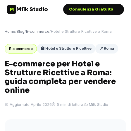
Milk Studio
M
Consulenza Gratuita →
Home
/
Blog
/
E-commerce
/
Hotel e Strutture Ricettive a Roma
🏨 Hotel e Strutture Ricettive
📍 Roma
E-commerce
E-commerce per Hotel e
Strutture Ricettive a Roma:
guida completa per vendere
online
📅 Aggiornato Aprile 2026
⏱ 5 min di lettura
✍️ Milk Studio