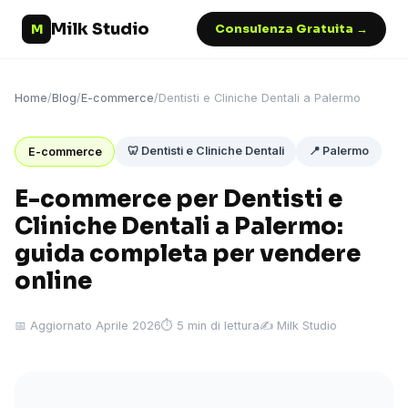
Milk Studio
M
Consulenza Gratuita →
Home
/
Blog
/
E-commerce
/
Dentisti e Cliniche Dentali a Palermo
🦷 Dentisti e Cliniche Dentali
📍 Palermo
E-commerce
E-commerce per Dentisti e
Cliniche Dentali a Palermo:
guida completa per vendere
online
📅 Aggiornato Aprile 2026
⏱ 5 min di lettura
✍️ Milk Studio