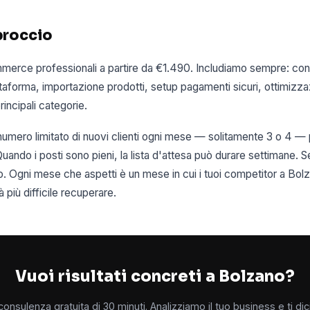
proccio
erce professionali a partire da €1.490. Includiamo sempre: con
taforma, importazione prodotti, setup pagamenti sicuri, ottimizz
rincipali categorie.
mero limitato di nuovi clienti ogni mese — solitamente 3 o 4 — p
Quando i posti sono pieni, la lista d'attesa può durare settimane. S
so. Ogni mese che aspetti è un mese in cui i tuoi competitor a B
 più difficile recuperare.
Vuoi risultati concreti a Bolzano?
onsulenza gratuita di 30 minuti. Analizziamo il tuo business e ti d