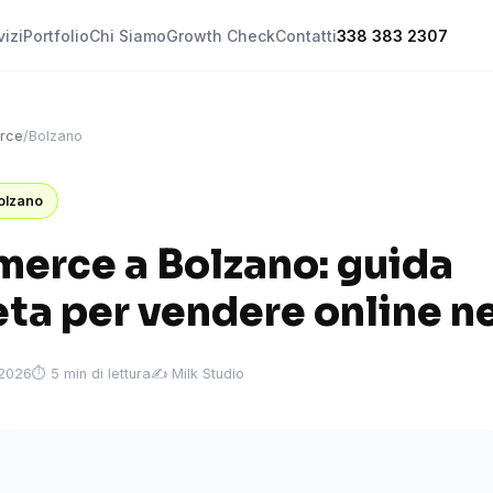
vizi
Portfolio
Chi Siamo
Growth Check
Contatti
338 383 2307
rce
/
Bolzano
olzano
erce a Bolzano: guida
ta per vendere online n
 2026
⏱ 5 min di lettura
✍️ Milk Studio