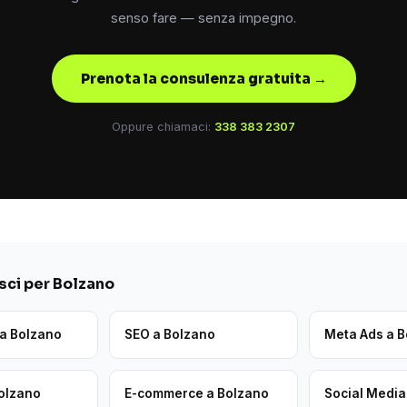
senso fare — senza impegno.
Prenota la consulenza gratuita →
Oppure chiamaci:
338 383 2307
ci per Bolzano
 a Bolzano
SEO a Bolzano
Meta Ads a 
Bolzano
E-commerce a Bolzano
Social Media