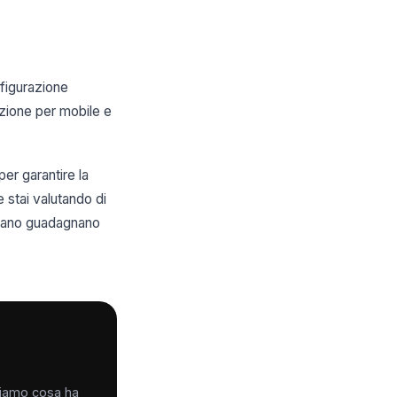
figurazione
azione per mobile e
er garantire la
e stai valutando di
olzano guadagnano
iciamo cosa ha