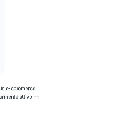
e un e-commerce,
larmente attivo —