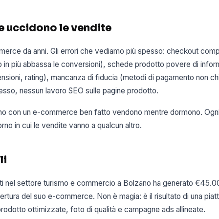
he uccidono le vendite
rce da anni. Gli errori che vediamo più spesso: checkout compl
p in più abbassa le conversioni), schede prodotto povere di info
nsioni, rating), mancanza di fiducia (metodi di pagamento non chia
pesso, nessun lavoro SEO sulle pagine prodotto.
zano con un e-commerce ben fatto vendono mentre dormono. Ogni
rno in cui le vendite vanno a qualcun altro.
li
nti nel settore turismo e commercio a Bolzano ha generato €45.00
pertura del suo e-commerce. Non è magia: è il risultato di una pia
rodotto ottimizzate, foto di qualità e campagne ads allineate.