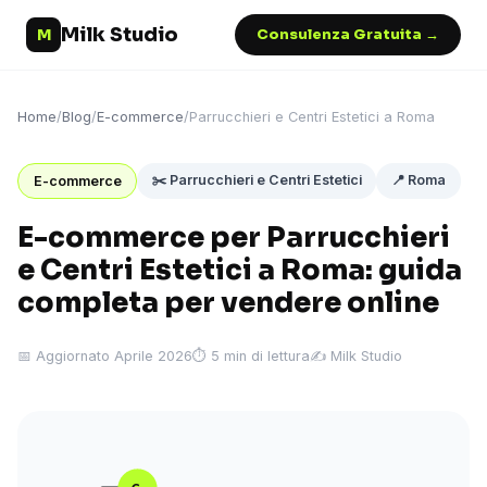
Milk Studio
M
Consulenza Gratuita →
Home
/
Blog
/
E-commerce
/
Parrucchieri e Centri Estetici a Roma
✂️ Parrucchieri e Centri Estetici
📍 Roma
E-commerce
E-commerce per Parrucchieri
e Centri Estetici a Roma: guida
completa per vendere online
📅 Aggiornato Aprile 2026
⏱ 5 min di lettura
✍️ Milk Studio