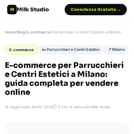
Milk Studio
M
Consulenza Gratuita →
Home
/
Blog
/
E-commerce
/
Parrucchieri e Centri Estetici a Milano
✂️ Parrucchieri e Centri Estetici
📍 Milano
E-commerce
E-commerce per Parrucchieri
e Centri Estetici a Milano:
guida completa per vendere
online
📅 Aggiornato Aprile 2026
⏱ 5 min di lettura
✍️ Milk Studio