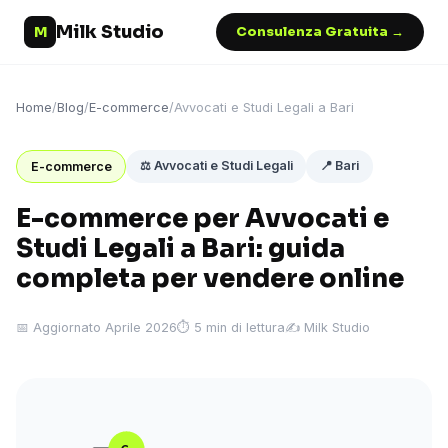
Milk Studio
M
Consulenza Gratuita →
Home
/
Blog
/
E-commerce
/
Avvocati e Studi Legali a Bari
⚖️ Avvocati e Studi Legali
📍 Bari
E-commerce
E-commerce per Avvocati e
Studi Legali a Bari: guida
completa per vendere online
📅 Aggiornato Aprile 2026
⏱ 5 min di lettura
✍️ Milk Studio