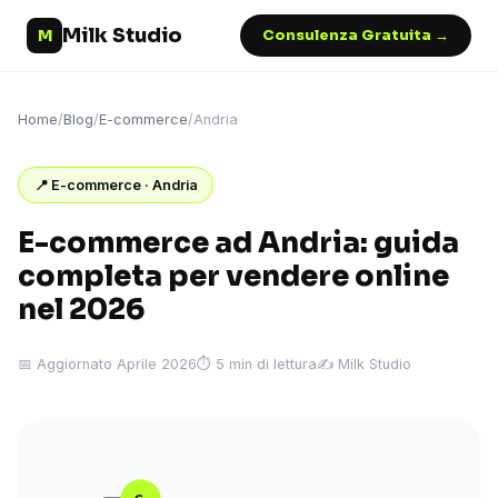
Milk Studio
M
Consulenza Gratuita →
Home
/
Blog
/
E-commerce
/
Andria
📍 E-commerce · Andria
E-commerce ad Andria: guida
completa per vendere online
nel 2026
📅 Aggiornato Aprile 2026
⏱ 5 min di lettura
✍️ Milk Studio