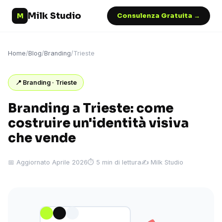
Milk Studio
M
Consulenza Gratuita →
Home
/
Blog
/
Branding
/
Trieste
📍 Branding · Trieste
Branding a Trieste: come
costruire un'identità visiva
che vende
📅 Aggiornato Aprile 2026
⏱ 5 min di lettura
✍️ Milk Studio