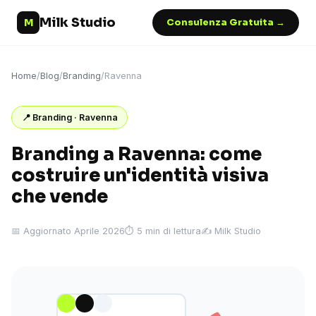
Milk Studio
M
Consulenza Gratuita →
Home
/
Blog
/
Branding
/
Ravenna
📍 Branding · Ravenna
Branding a Ravenna: come
costruire un'identità visiva
che vende
📅 Aggiornato Aprile 2026
⏱ 5 min di lettura
✍️ Milk Studio