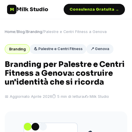
Milk Studio
M
Consulenza Gratuita →
Home
/
Blog
/
Branding
/
Palestre e Centri Fitness a Genova
💪 Palestre e Centri Fitness
📍 Genova
Branding
Branding per Palestre e Centri
Fitness a Genova: costruire
un'identità che si ricorda
📅 Aggiornato Aprile 2026
⏱ 5 min di lettura
✍️ Milk Studio