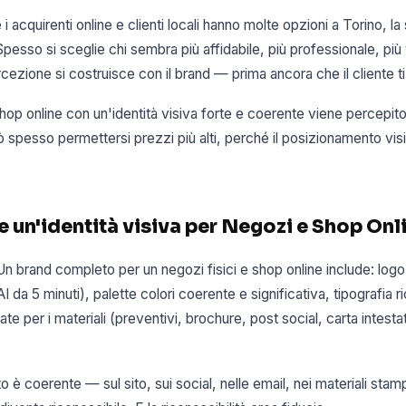
 acquirenti online e clienti locali hanno molte opzioni a Torino, la
pesso si sceglie chi sembra più affidabile, più professionale, più v
rcezione si costruisce con il brand — prima ancora che il cliente 
shop online con un'identità visiva forte e coerente viene percepi
 spesso permettersi prezzi più alti, perché il posizionamento visiv
 un'identità visiva per Negozi e Shop Onl
 Un brand completo per un negozi fisici e shop online include: log
 da 5 minuti), palette colori coerente e significativa, tipografia r
te per i materiali (preventivi, brochure, post social, carta intesta
 è coerente — sul sito, sui social, nelle email, nei materiali stam