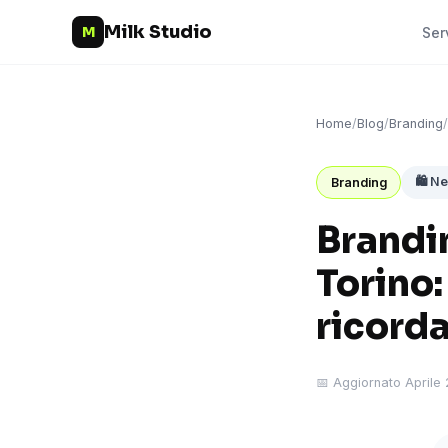
Milk Studio
M
Ser
Home
/
Blog
/
Branding
/
🛍️ N
Branding
Brandi
Torino:
ricord
📅 Aggiornato Aprile