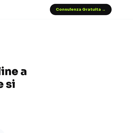
Consulenza Gratuita →
ine a
 si