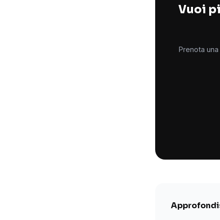
Vuoi pi
Prenota una 
Approfondis