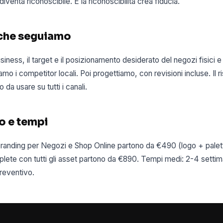
 diventa riconoscibile. E la riconoscibilità crea fiducia.
 che seguiamo
siness, il target e il posizionamento desiderato del negozi fisici e
amo i competitor locali. Poi progettiamo, con revisioni incluse. Il r
 da usare su tutti i canali.
o e tempi
i branding per Negozi e Shop Online partono da €490 (logo + palet
lete con tutti gli asset partono da €890. Tempi medi: 2-4 settima
reventivo.