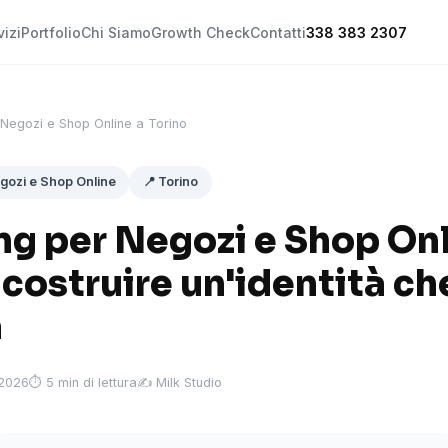
vizi
Portfolio
Chi Siamo
Growth Check
Contatti
338 383 2307
Negozi e Shop Online a Torino
egozi e Shop Online
📍 Torino
ng per Negozi e Shop Onl
 costruire un'identità che
a
 2026
⏱ 5 min di lettura
✍️ Milk Studio