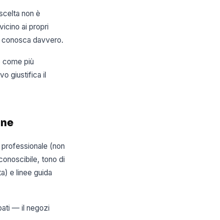
 scelta non è
icino ai propri
ti conosca davvero.
to come più
o giustifica il
ine
o professionale (non
iconoscibile, tono di
ta) e linee guida
pati — il negozi