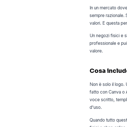
In un mercato dove i
sempre razionale. S
valori. E questa pe
Un negozi fisici e 
professionale e può
valore.
Cosa include
Non è solo il logo.
fatto con Canva o AI
voce scritto, templa
d'uso.
Quando tutto questo