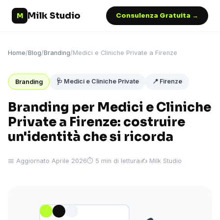
Milk Studio
M
Consulenza Gratuita →
Home
/
Blog
/
Branding
/
Medici e Cliniche Private a Firenze
🩺 Medici e Cliniche Private
📍 Firenze
Branding
Branding per Medici e Cliniche
Private a Firenze: costruire
un'identità che si ricorda
📅 Aggiornato Aprile 2026
⏱ 5 min di lettura
✍️ Milk Studio