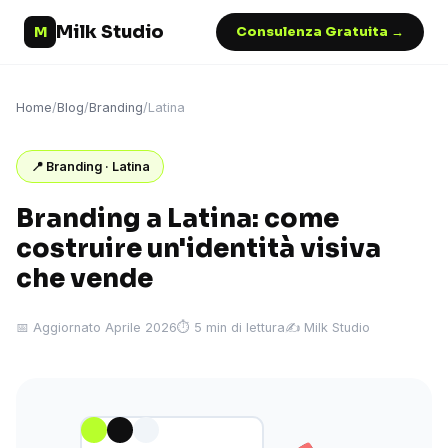
Milk Studio
M
Consulenza Gratuita →
Home
/
Blog
/
Branding
/
Latina
📍 Branding · Latina
Branding a Latina: come
costruire un'identità visiva
che vende
📅 Aggiornato Aprile 2026
⏱ 5 min di lettura
✍️ Milk Studio