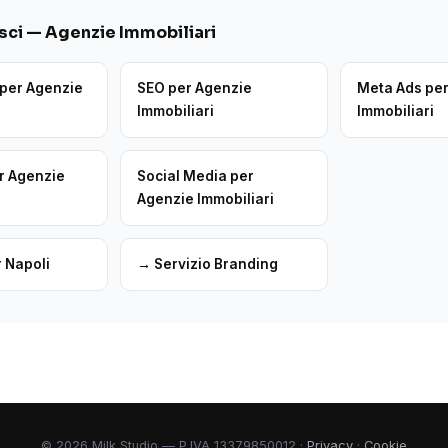
ci — Agenzie Immobiliari
per Agenzie
SEO per Agenzie
Meta Ads pe
Immobiliari
Immobiliari
r Agenzie
Social Media per
Agenzie Immobiliari
 Napoli
→ Servizio Branding
© 2026 Milk Studio — P.IVA 13379850012 ·
Privacy
·
Cookie