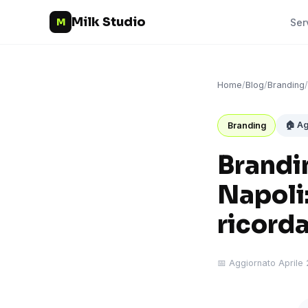
Milk Studio
M
Ser
Home
/
Blog
/
Branding
/
🏠 Ag
Branding
Brandi
Napoli:
ricord
📅 Aggiornato Aprile