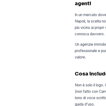
agenti
In un mercato dove
Napoli, la scelta n
più vicino ai propri
conosca davvero.
Un agenzie immobili
professionale e può
valore.
Cosa include
Non è solo il logo.
(non fatto con Canva
tono di voce scritto
guida d'uso.