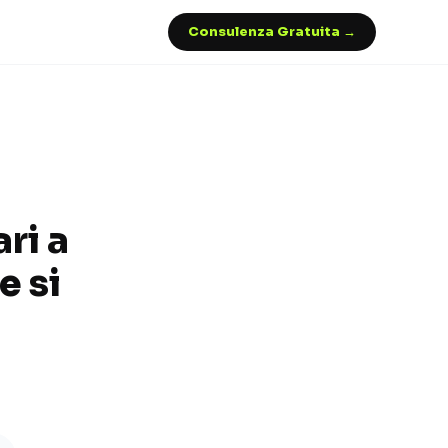
Consulenza Gratuita →
ri a
e si