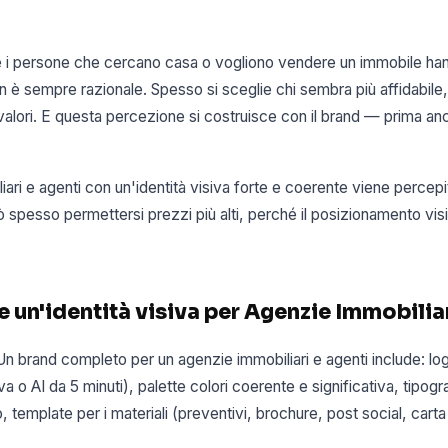
 i persone che cercano casa o vogliono vendere un immobile han
on è sempre razionale. Spesso si sceglie chi sembra più affidabile,
 valori. E questa percezione si costruisce con il brand — prima anco
ari e agenti con un'identità visiva forte e coerente viene percep
 spesso permettersi prezzi più alti, perché il posizionamento visiv
 un'identità visiva per Agenzie Immobilia
 Un brand completo per un agenzie immobiliari e agenti include: lo
 o AI da 5 minuti), palette colori coerente e significativa, tipogra
, template per i materiali (preventivi, brochure, post social, carta 