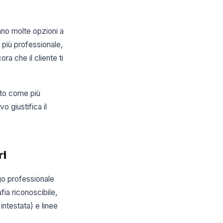
no molte opzioni a
 più professionale,
ra che il cliente ti
ito come più
o giustifica il
ri
go professionale
fia riconoscibile,
intestata) e linee