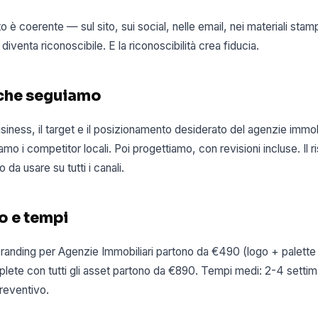
 è coerente — sul sito, sui social, nelle email, nei materiali stam
 diventa riconoscibile. E la riconoscibilità crea fiducia.
 che seguiamo
siness, il target e il posizionamento desiderato del agenzie immobi
amo i competitor locali. Poi progettiamo, con revisioni incluse. Il r
 da usare su tutti i canali.
o e tempi
i branding per Agenzie Immobiliari partono da €490 (logo + palette
lete con tutti gli asset partono da €890. Tempi medi: 2-4 settima
reventivo.