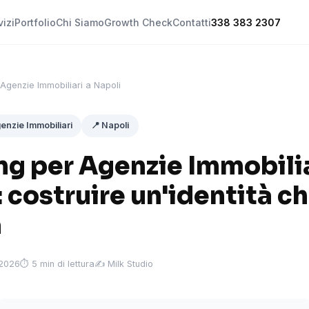
vizi
Portfolio
Chi Siamo
Growth Check
Contatti
338 383 2307
Agenzie Immobiliari a Napoli
enzie Immobiliari
📍 Napoli
ng per Agenzie Immobilia
 costruire un'identità ch
a
 2026
⏱ 5 min di lettura
✍️ Milk Studio