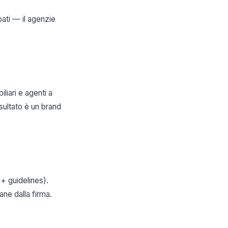
pati — il agenzie
liari e agenti a
isultato è un brand
 + guidelines).
ne dalla firma.