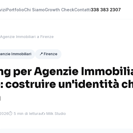
vizi
Portfolio
Chi Siamo
Growth Check
Contatti
338 383 2307
Agenzie Immobiliari a Firenze
enzie Immobiliari
📍 Firenze
ng per Agenzie Immobilia
: costruire un'identità ch
a
 2026
⏱ 5 min di lettura
✍️ Milk Studio