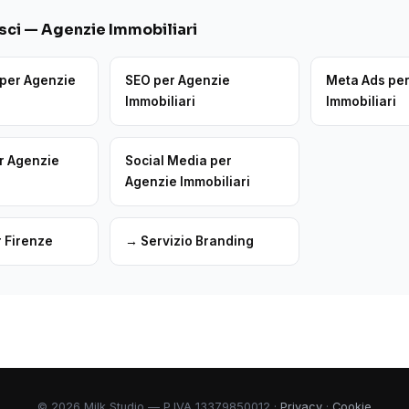
ci — Agenzie Immobiliari
per Agenzie
SEO per Agenzie
Meta Ads pe
Immobiliari
Immobiliari
r Agenzie
Social Media per
Agenzie Immobiliari
 Firenze
→ Servizio Branding
© 2026 Milk Studio — P.IVA 13379850012 ·
Privacy
·
Cookie