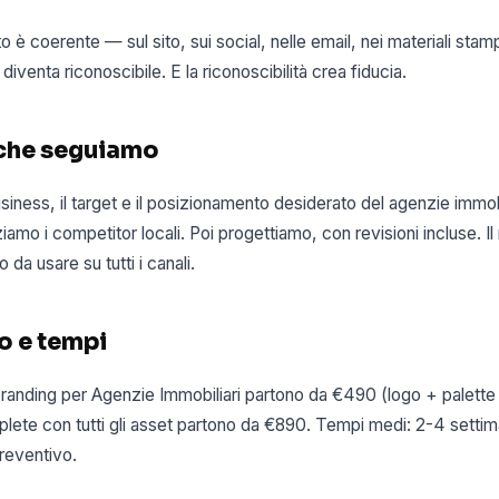
 è coerente — sul sito, sui social, nelle email, nei materiali stam
 diventa riconoscibile. E la riconoscibilità crea fiducia.
 che seguiamo
siness, il target e il posizionamento desiderato del agenzie immobi
iamo i competitor locali. Poi progettiamo, con revisioni incluse. Il 
 da usare su tutti i canali.
o e tempi
i branding per Agenzie Immobiliari partono da €490 (logo + palette
lete con tutti gli asset partono da €890. Tempi medi: 2-4 settima
reventivo.