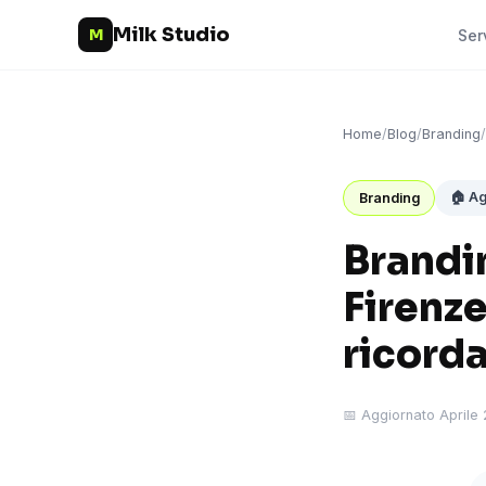
Milk Studio
M
Ser
Home
/
Blog
/
Branding
/
🏠 Ag
Branding
Brandi
Firenze
ricord
📅 Aggiornato Aprile