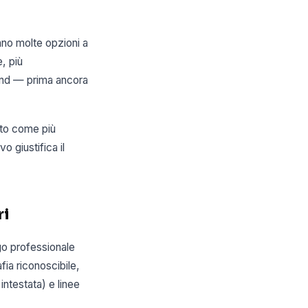
no molte opzioni a
, più
rand — prima ancora
ito come più
o giustifica il
ri
go professionale
fia riconoscibile,
intestata) e linee