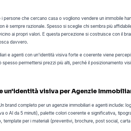
 i persone che cercano casa o vogliono vendere un immobile han
non è sempre razionale. Spesso si sceglie chi sembra più affidabile
vicino ai propri valori. E questa percezione si costruisce con il b
onosca davvero.
ari e agenti con un'identità visiva forte e coerente viene percep
 spesso permettersi prezzi più alti, perché il posizionamento visiv
 un'identità visiva per Agenzie Immobilia
 Un brand completo per un agenzie immobiliari e agenti include: lo
 o AI da 5 minuti), palette colori coerente e significativa, tipogra
, template per i materiali (preventivi, brochure, post social, carta 