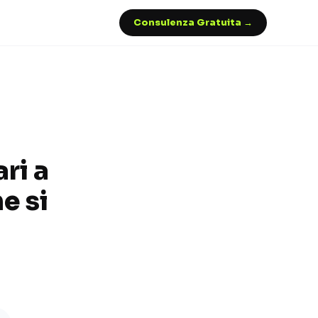
Consulenza Gratuita →
ri a
e si