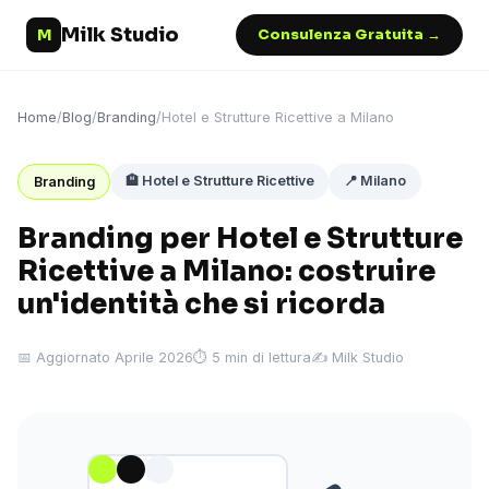
Milk Studio
M
Consulenza Gratuita →
Home
/
Blog
/
Branding
/
Hotel e Strutture Ricettive a Milano
🏨 Hotel e Strutture Ricettive
📍 Milano
Branding
Branding per Hotel e Strutture
Ricettive a Milano: costruire
un'identità che si ricorda
📅 Aggiornato Aprile 2026
⏱ 5 min di lettura
✍️ Milk Studio