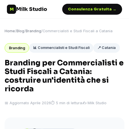
Milk Studio
M
Consulenza Gratuita →
Home
/
Blog
/
Branding
/
Commercialisti e Studi Fiscali a Catania
📊 Commercialisti e Studi Fiscali
📍 Catania
Branding
Branding per Commercialisti e
Studi Fiscali a Catania:
costruire un'identità che si
ricorda
📅 Aggiornato Aprile 2026
⏱ 5 min di lettura
✍️ Milk Studio